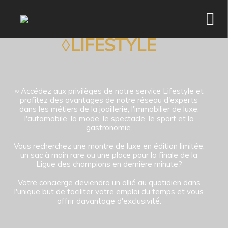
Services
◊LIFESTYLE
≈ Accédez aux privilèges de notre service Lifestyle et
profitez des avantages de notre réseau d'experts
dans les métiers de la joaillerie, l'immobilier de luxe,
l'automobile, la mode, le spectacle, le sport et la
gastronomie.
Vous recherchez une montre de luxe en édition limitée,
un sac à main rare ou une place pour la finale de la
Ligue des champions en dernière minute?
Votre concierge deviendra un allié au quotidien dans
l'unique but de faciliter votre emploi du temps et vous
offrir davantage d'exclusivité.