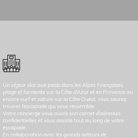
Un séjour skis aux pieds dans les Alpes Françaises,
plage et farniente sur la Côte d’Azur et en Provence ou
encore surf et nature sur la Côte Ouest, vous saurez
trouver l’escapade qui vous ressemble.
Votre concierge vous ouvre son carnet d’adresses
confidentielles et vous assiste tout au long de votre
escapade.
En collaboration avec les grands acteurs de